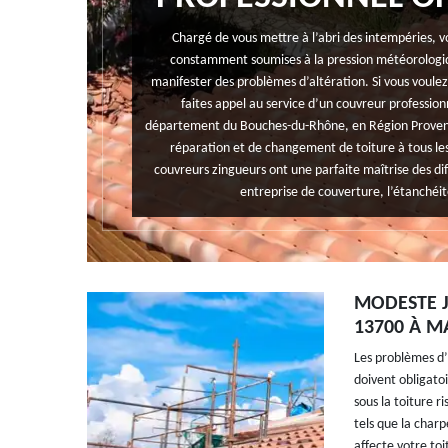
Chargé de vous mettre à l’abri des intempéries, vo
constamment soumises à la pression météorologiq
manifester des problèmes d’altération. Si vous voulez ê
faites appel au service d’un couvreur profess
département du Bouches-du-Rhône, en Région Provence-
réparation et de changement de toiture à tous le
couvreurs zingueurs ont une parfaite maîtrise des dif
entreprise de couverture, l’étanchéité
MODESTE J
13700 À M
Les problèmes d’i
doivent obligatoi
sous la toiture r
tels que la charp
affecte votre toi