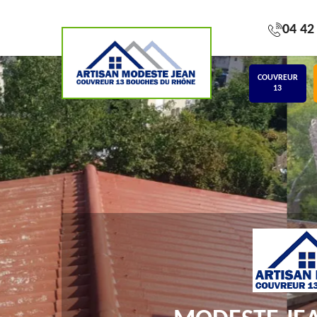
04 42
COUVREUR
13