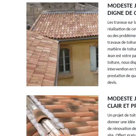
MODESTE J
DIGNE DE 
Les travaux sur l
réalisation de c
ou des problèmes 
travaux de toitu
matière de toitu
Jean est votre pa
toiture, nous di
intervention en t
prestation de qua
devis.
MODESTE J
CLAIR ET 
Un projet de toi
donner une idée 
de rénovation de 
site. Offert grat