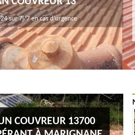
AN COUVREUR 13
24 sur 7j/7 en cas d'urgence
 UN COUVREUR 13700
PÉRANT À MARIGNANE