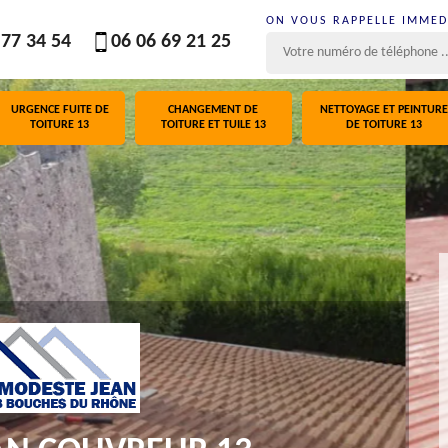
ON VOUS RAPPELLE IMME
 77 34 54
06 06 69 21 25
URGENCE FUITE DE
CHANGEMENT DE
NETTOYAGE ET PEINTURE
TOITURE 13
TOITURE ET TUILE 13
DE TOITURE 13