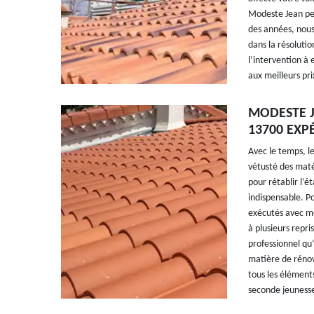
Modeste Jean peu
des années, nous
dans la résoluti
l’intervention à 
aux meilleurs pri
MODESTE J
13700 EXP
Avec le temps, l
vétusté des matér
pour rétablir l’é
indispensable. Po
exécutés avec mé
à plusieurs repr
professionnel qu’
matière de réno
tous les éléments
seconde jeuness