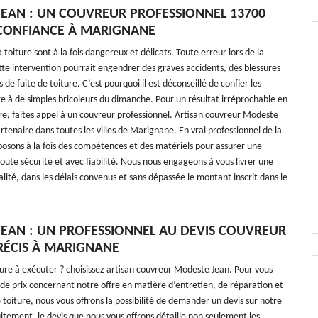
EAN : UN COUVREUR PROFESSIONNEL 13700
CONFIANCE À MARIGNANE
a toiture sont à la fois dangereux et délicats. Toute erreur lors de la
ette intervention pourrait engendrer des graves accidents, des blessures
de fuite de toiture. C’est pourquoi il est déconseillé de confier les
re à de simples bricoleurs du dimanche. Pour un résultat irréprochable en
re, faites appel à un couvreur professionnel. Artisan couvreur Modeste
rtenaire dans toutes les villes de Marignane. En vrai professionnel de la
sposons à la fois des compétences et des matériels pour assurer une
oute sécurité et avec fiabilité. Nous nous engageons à vous livrer une
lité, dans les délais convenus et sans dépassée le montant inscrit dans le
EAN : UN PROFESSIONNEL AU DEVIS COUVREUR
PRÉCIS À MARIGNANE
ture à exécuter ? choisissez artisan couvreur Modeste Jean. Pour vous
de prix concernant notre offre en matière d’entretien, de réparation et
toiture, nous vous offrons la possibilité de demander un devis sur notre
uitement, le devis que nous vous offrons détaille non seulement les