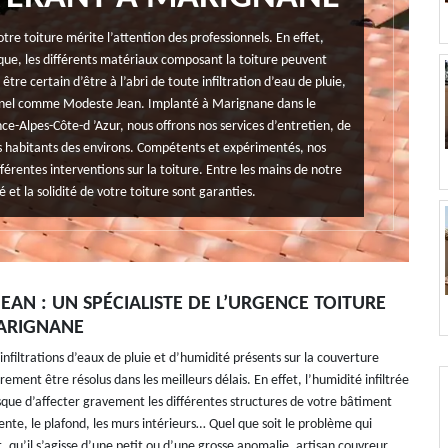
tre toiture mérite l’attention des professionnels. En effet,
ue, les différents matériaux composant la toiture peuvent
tre certain d’être à l’abri de toute infiltration d’eau de pluie,
ionnel comme Modeste Jean. Implanté à Marignane dans le
Alpes-Côte-d ’Azur, nous offrons nos services d’entretien, de
s habitants des environs. Compétents et expérimentés, nos
férentes interventions sur la toiture. Entre les mains de notre
 et la solidité de votre toiture sont garanties.
EAN : UN SPÉCIALISTE DE L’URGENCE TOITURE
ARIGNANE
nfiltrations d’eaux de pluie et d’humidité présents sur la couverture
rement être résolus dans les meilleurs délais. En effet, l’humidité infiltrée
isque d’affecter gravement les différentes structures de votre bâtiment
ente, le plafond, les murs intérieurs… Quel que soit le problème qui
t, qu’il s’agisse d’une petit ou d’une grosse anomalie, artisan couvreur